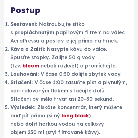
Postup
Sestavení:
Našroubujte sítko
s
propláchnutým
papírovým filtrem na válec
AeroPressu a postavte jej přímo na hrnek.
Káva a Zalití:
Nasypte kávu do válce.
Spusťte stopky. Zalijte 50 g vody
(tzv.
bloom
neboli rozkvět) a promíchejte.
Louhování:
V čase 0:30 dolijte zbytek vody.
Stlačení:
V čase 1:00 zasuňte píst a plynulým,
kontrolovaným tlakem stlačujte dolů.
Stlačení by mělo trvat asi 20−30 sekund.
Výsledek:
Získáte koncentrát, který můžete
buď pít přímo (silný
long black
),
nebo
dolít
horkou vodou na celkový
objem 250 ml (styl filtrované kávy).