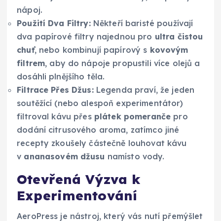
nápoj.
Použití Dva Filtry:
Někteří baristé používají
dva papírové filtry najednou pro
ultra čistou
chuť
, nebo kombinují papírový s
kovovým
filtrem
, aby do nápoje propustili více olejů a
dosáhli plnějšího těla.
Filtrace Přes Džus:
Legenda praví, že jeden
soutěžící (nebo alespoň experimentátor)
filtroval kávu přes
plátek pomeranče
pro
dodání citrusového aroma, zatímco jiné
recepty zkoušely částečně louhovat kávu
v
ananasovém džusu
namísto vody.
Otevřená Výzva k
Experimentování
AeroPress je nástroj, který vás nutí přemýšlet