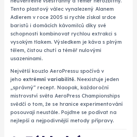
neuvěřitelně všestranný a téměř nerozbitný.
Tento plastový válec vynalezený Alanem
Adlerem v roce 2005 si rychle získal srdce
baristů i domácích kávomilců díky své
schopnosti kombinovat rychlou extrakci s
vysokým tlakem. Výsledkem je káva s plným
tělem, čistou chutí a téměř nulovými
usazeninami.
Největší kouzlo AeroPressu spočívá v
jeho
extrémní variabilitě
. Neexistuje jeden
„správný“ recept. Naopak, každoroční
mistrovství světa AeroPress Championships
svědčí o tom, že se hranice experimentování
posouvají neustále. Pojďme se podívat na
nejlepší a nejpodivnější metody přípravy.