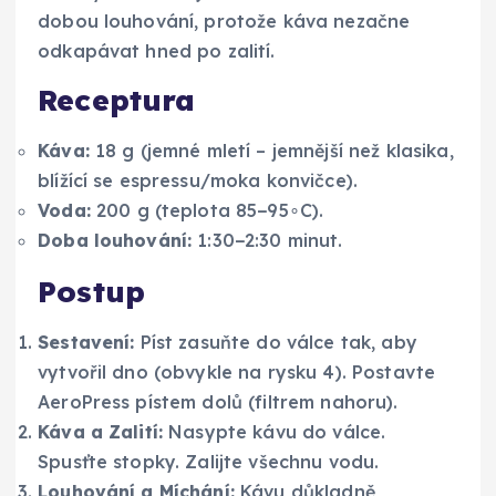
dobou louhování, protože káva nezačne
odkapávat hned po zalití.
Receptura
Káva:
18 g (jemné mletí – jemnější než klasika,
blížící se espressu/moka konvičce).
Voda:
200 g (teplota 85−95∘C).
Doba louhování:
1:30−2:30 minut.
Postup
Sestavení:
Píst zasuňte do válce tak, aby
vytvořil dno (obvykle na rysku 4). Postavte
AeroPress pístem dolů (filtrem nahoru).
Káva a Zalití:
Nasypte kávu do válce.
Spusťte stopky. Zalijte všechnu vodu.
Louhování a Míchání:
Kávu důkladně