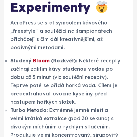
Experimenty
AeroPress se stal symbolem kávového
„freestyle“ a soutěžící na šampionátech
přicházejí s čím dál kreativnějšími, až
podivnými metodami.
Studený
Bloom
(Rozkvět):
Některé recepty
začínají zalitím kávy
studenou vodou
po
dobu až 5 minut (viz soutěžní recepty).
Teprve poté se přidá horká voda. Cílem je
předextrahovat ovocné kyseliny před
nástupem hořkých složek.
Turbo Metoda:
Extrémně jemné mletí a
velmi
krátká extrakce
(pod 30 sekund) s
divokým mícháním a rychlým stlačením.
Produkuje velmi koncentrovaný, sirupovitý