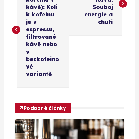
v
kávě): Koli
Souboj
k kofeinu
energie a
i
je v
chuti
espressu,
g
filtrované
kávě nebo
a
v
bezkofeino
c
vé
variantě
e
p
Podobné články
r
o