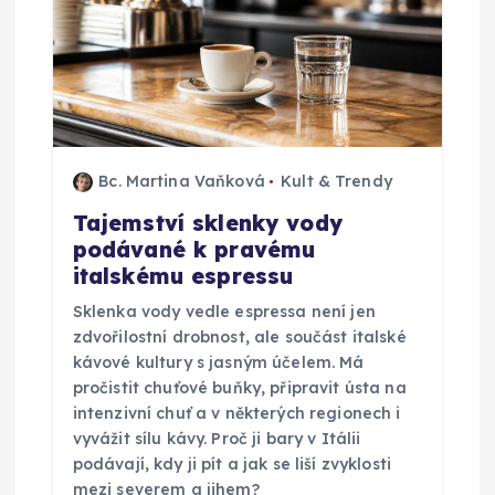
p
ř
í
s
Bc. Martina Vaňková
Kult & Trendy
Tajemství sklenky vody
p
podávané k pravému
italskému espressu
ě
Sklenka vody vedle espressa není jen
v
zdvořilostní drobnost, ale součást italské
kávové kultury s jasným účelem. Má
pročistit chuťové buňky, připravit ústa na
e
intenzivní chuť a v některých regionech i
vyvážit sílu kávy. Proč ji bary v Itálii
k
podávají, kdy ji pít a jak se liší zvyklosti
mezi severem a jihem?