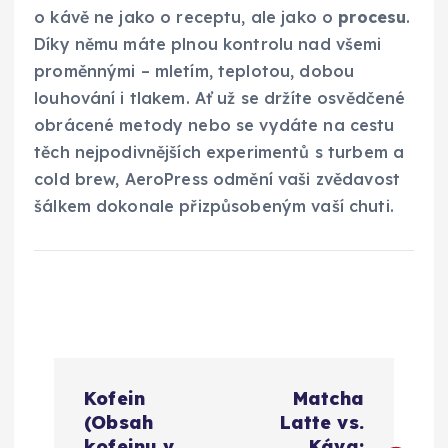
o kávě ne jako o receptu, ale jako o
procesu
.
Díky němu máte plnou kontrolu nad všemi
proměnnými – mletím, teplotou, dobou
louhování i tlakem. Ať už se držíte osvědčené
obrácené metody nebo se vydáte na cestu
těch nejpodivnějších experimentů s turbem a
cold brew, AeroPress odmění vaši zvědavost
šálkem dokonale přizpůsobeným vaší chuti.
N
Kofein
Matcha
a
(Obsah
Latte vs.
kofeinu v
Káva: