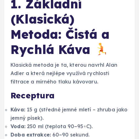
1. Základní
(Klasická)
Metoda: Čistá a
Rychlá Káva
Klasická metoda je ta, kterou navrhl Alan
Adler a která nejlépe využívá rychlosti
filtrace a mírného tlaku kávovaru.
Receptura
Káva:
15 g (středně jemné mletí – zhruba jako
jemný písek).
Voda:
250 ml (teplota 90−95∘C).
Doba extrakce:
60−90 sekund.