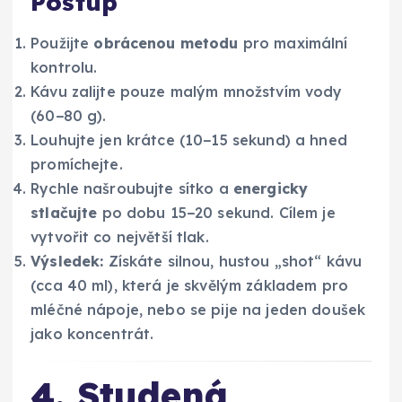
Postup
Použijte
obrácenou metodu
pro maximální
kontrolu.
Kávu zalijte pouze malým množstvím vody
(60−80 g).
Louhujte jen krátce (10−15 sekund) a hned
promíchejte.
Rychle našroubujte sítko a
energicky
stlačujte
po dobu 15−20 sekund. Cílem je
vytvořit co největší tlak.
Výsledek:
Získáte silnou, hustou „shot“ kávu
(cca 40 ml), která je skvělým základem pro
mléčné nápoje, nebo se pije na jeden doušek
jako koncentrát.
4. Studená