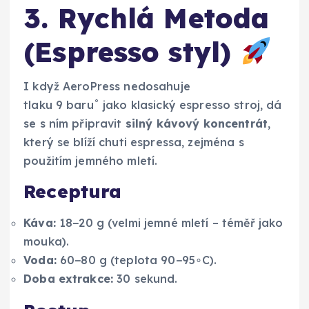
3. Rychlá Metoda
(Espresso styl)
I když AeroPress nedosahuje
tlaku 9 baru˚ jako klasický espresso stroj, dá
se s ním připravit
silný kávový koncentrát
,
který se blíží chuti espressa, zejména s
použitím jemného mletí.
Receptura
Káva:
18−20 g (velmi jemné mletí – téměř jako
mouka).
Voda:
60−80 g (teplota 90−95∘C).
Doba extrakce:
30 sekund.