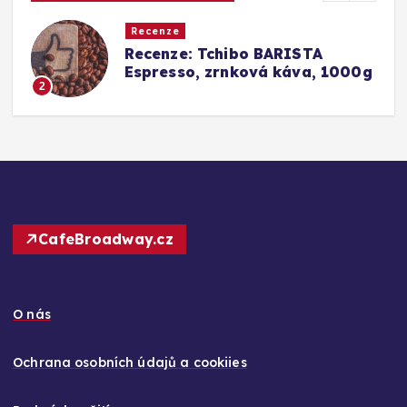
Recenze
Srovnání a recenze: Tchibo
g
Barista Caffè Crema vs.
Konkurence (Fairtrade Crema)
3
CafeBroadway.cz
O nás
Ochrana osobních údajů a cookiies